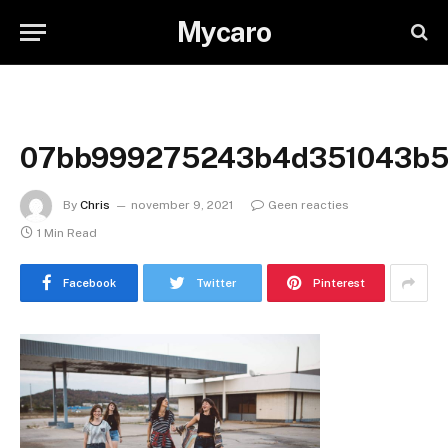
Mycaro
07bb999275243b4d351043b5f
By
Chris
november 9, 2021
Geen reacties
1 Min Read
Facebook
Twitter
Pinterest