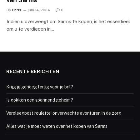
By
Chris
juni 14, 2024
0
Indien u overweegt om Sarms te kopen, is het essentieel
om u te verdiepen in…
RECENTE BERICHTEN
Krijg jij genoeg terug voor je bril?
Is gokken een spannend geheim?
Verpleegpost roulette: onverwachte avonturen in de zorg
Alles wat je moet weten over het kopen van Sarms