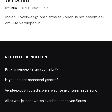
By
Chris
juni 14, 2024
0
Indien u overweegt om Sarms te kopen, is het essentieel
om u te verdiepen in…
RECENTE BERICHTEN
Krijg jij genoeg terug voor je bril?
Is gokken een spannend geheim?
Verpleegpost roulette: onverwachte avonturen in de zorg
Alles wat je moet weten over het kopen van Sarms