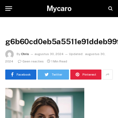
Mycaro
g6b60cd0eb5a5511e91ddeb99
By
Chris
augustus 30, 2024
Updated:
augustus 30,
2024
Geen reacties
1 Min Read
Facebook
Twitter
Pinterest