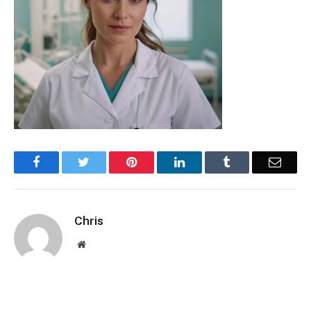
Facebook
Twitter
Pinterest
LinkedIn
Tumblr
Email
Chris
Website