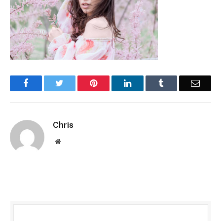
Facebook
Twitter
Pinterest
LinkedIn
Tumblr
Email
Chris
Website