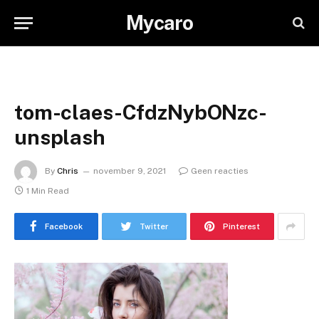
Mycaro
tom-claes-CfdzNybONzc-
unsplash
By
Chris
november 9, 2021
Geen reacties
1 Min Read
Facebook
Twitter
Pinterest